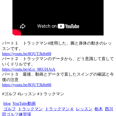
パート１ トラックマン4使用した、腕と身体の動きのレッ
スンです。
https://youtu.be/8QUTJk8rt88
パート２ トラックマンのデータから、どう意識して直して
いくドリルです。
https://youtu.be/sGx_9RUHAiA
パート３ 最後、動画とデータで直したスイングの確認と今
後の注意
https://youtu.be/8QUTJk8rt88
#ゴルフ #レッスン #トラックマン
-
blog
,
YouTube動画
-
ゴルフ
,
トラックマン
,
トラックマン４
,
レッスン
,
栃木
,
西川
田ゴルフ練習場