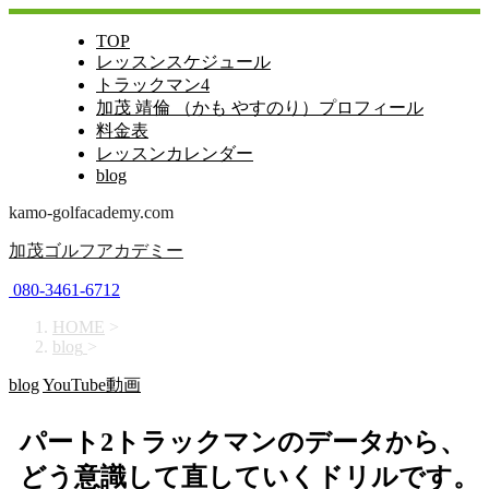
TOP
レッスンスケジュール
トラックマン4
加茂 靖倫 （かも やすのり）プロフィール
料金表
レッスンカレンダー
blog
kamo-golfacademy.com
加茂ゴルフアカデミー
080-3461-6712
HOME
>
blog
>
blog
YouTube動画
パート2トラックマンのデータから、
どう意識して直していくドリルです。